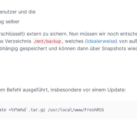
enutzer und die
g selber
rschlüsselt) extern zu sichern. Nun müssen wir noch entsc
as Verzeichnis
, welches (
idealerweise
) von au
/mnt/backup
abhängig gespeichert und können dann über Snapshots wied
em Befehl ausgeführt, insbesondere vor einem Update:
ate +%Y%m%d`.tar.gz /usr/local/www/FreshRSS