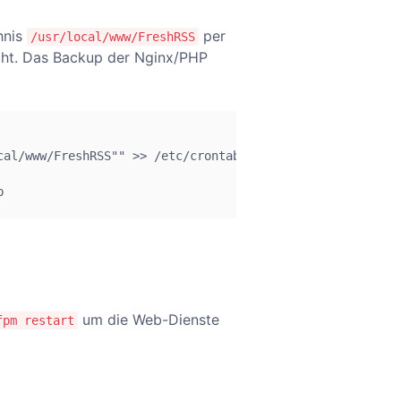
hnis
per
/usr/local/www/FreshRSS
cht. Das Backup der Nginx/PHP
al/www/FreshRSS"" >> /etc/crontab

b
um die Web-Dienste
fpm restart