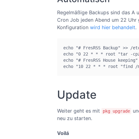
Regelmäßige Backups sind das A un
Cron Job jeden Abend um 22 Uhr g
Konfiguration
wird hier behandelt
.
echo "# FresRSS Backup" >> /etc
echo "0 22 * * * root "tar -cp
echo "# FresRSS House keeping" 
echo "10 22 * * * root "find /
Update
Weiter geht es mit
un
pkg upgrade
neu zu starten.
Voilá