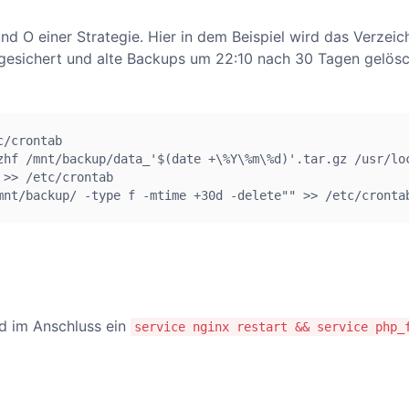
d O einer Strategie. Hier in dem Beispiel wird das Verzeic
esichert und alte Backups um 22:10 nach 30 Tagen gelös
/crontab

zhf /mnt/backup/data_'$(date +\%Y\%m\%d)'.tar.gz /usr/loc
>> /etc/crontab

mnt/backup/ -type f -mtime +30d -delete"" >> /etc/cronta
d im Anschluss ein
service nginx restart && service php_