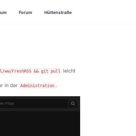
sum
Forum
Hüttenstraße
leicht
l/ww/FreshRSS && git pull
r in der
.
Administration